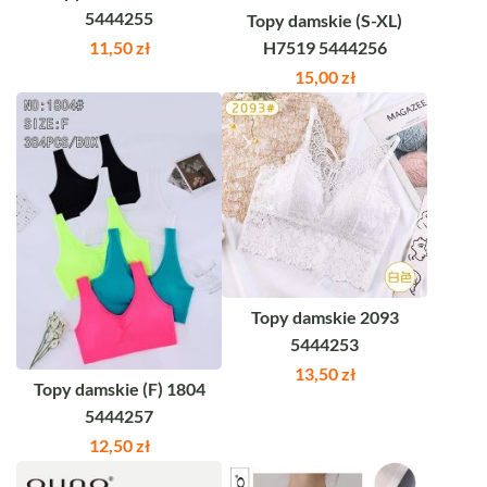
5444255
Topy damskie (S-XL)
11,50
zł
H7519 5444256
15,00
zł
Topy damskie 2093
5444253
13,50
zł
Topy damskie (F) 1804
5444257
12,50
zł