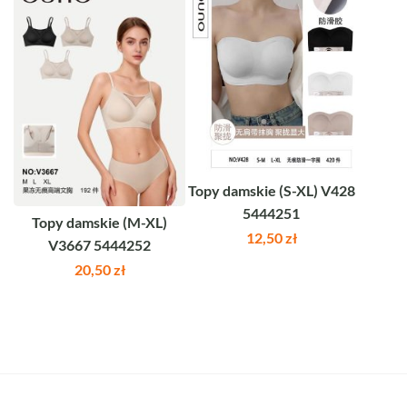
Topy damskie (S-XL) V428
5444251
Topy damskie (M-XL)
12,50
zł
V3667 5444252
20,50
zł