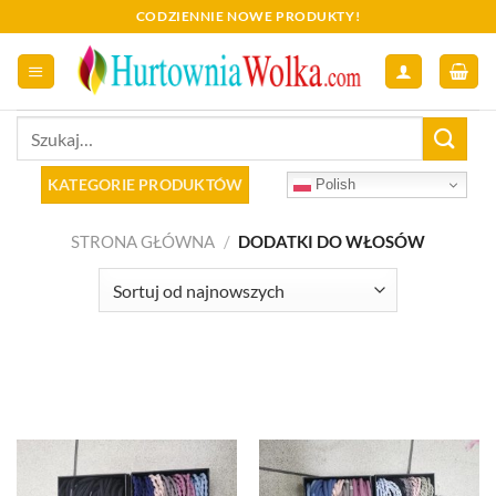
Skip
CODZIENNIE NOWE PRODUKTY!
to
content
Szukaj:
KATEGORIE PRODUKTÓW
Polish
STRONA GŁÓWNA
/
DODATKI DO WŁOSÓW