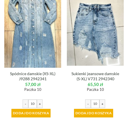
Spódnice damskie (XS-XL)
Sukienki jeansowe damskie
J9288 2942341
(S-XL) V731 2942340
57,00
zł
65,50
zł
Paczka 10
Paczka 10
-
+
-
+
DODAJ DO KOSZYKA
DODAJ DO KOSZYKA