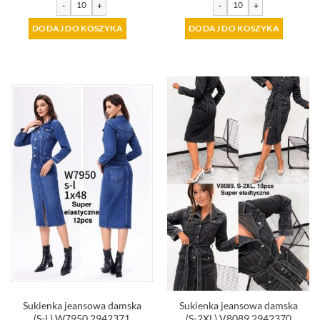
-
+
-
+
DODAJ DO KOSZYKA
DODAJ DO KOSZYKA
Sukienka jeansowa damska
Sukienka jeansowa damska
(S-L) W7950 2942371
(S-2XL) V8089 2942370