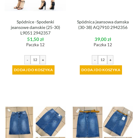
Spódnice -Spodenki
Spódnica jeansowa damska
jeansowe damskie (25-30)
(30-38) AQ7910 2942356
L9051 2942357
51,50
zł
39,00
zł
Paczka 12
Paczka 12
-
+
-
+
DODAJ DO KOSZYKA
DODAJ DO KOSZYKA