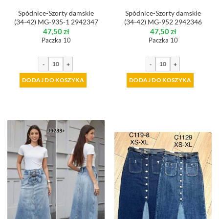
Spódnice-Szorty damskie
Spódnice-Szorty damskie
(34-42) MG-935-1 2942347
(34-42) MG-952 2942346
47,50
zł
47,50
zł
Paczka 10
Paczka 10
-
+
-
+
DODAJ DO KOSZYKA
DODAJ DO KOSZYKA