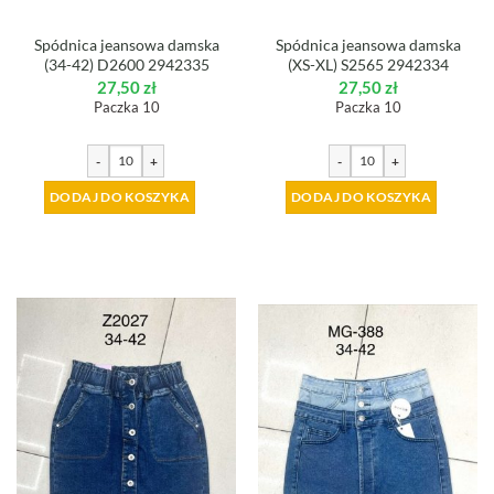
Spódnica jeansowa damska
Spódnica jeansowa damska
(34-42) D2600 2942335
(XS-XL) S2565 2942334
27,50
zł
27,50
zł
Paczka 10
Paczka 10
-
+
-
+
DODAJ DO KOSZYKA
DODAJ DO KOSZYKA