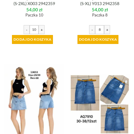
(S-2XL) X003 2942359
(S-XL) Y013 2942358
54,00
zł
54,00
zł
Paczka 10
Paczka 8
-
+
-
+
DODAJ DO KOSZYKA
DODAJ DO KOSZYKA