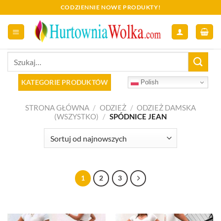
Skip
CODZIENNIE NOWE PRODUKTY!
to
content
Szukaj:
KATEGORIE PRODUKTÓW
Polish
STRONA GŁÓWNA
/
ODZIEŻ
/
ODZIEŻ DAMSKA
(WSZYSTKO)
/
SPÓDNICE JEAN
1
2
3