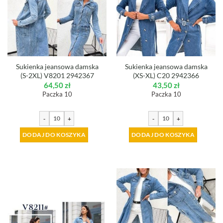
Sukienka jeansowa damska
Sukienka jeansowa damska
(S-2XL) V8201 2942367
(XS-XL) C20 2942366
64,50
zł
43,50
zł
Paczka 10
Paczka 10
-
+
-
+
DODAJ DO KOSZYKA
DODAJ DO KOSZYKA