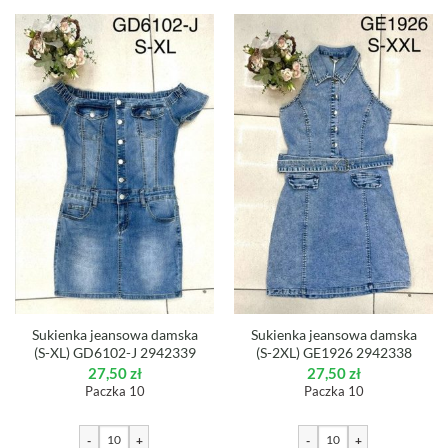
Sukienka jeansowa damska
Sukienka jeansowa damska
(S-XL) GD6102-J 2942339
(S-2XL) GE1926 2942338
27,50
zł
27,50
zł
Paczka 10
Paczka 10
-
+
-
+