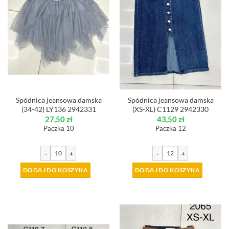
Spódnica jeansowa damska
Spódnica jeansowa damska
(34-42) LY136 2942331
(XS-XL) C1129 2942330
27,50
zł
43,50
zł
Paczka 10
Paczka 12
-
+
-
+
DODAJ DO KOSZYKA
DODAJ DO KOSZYKA