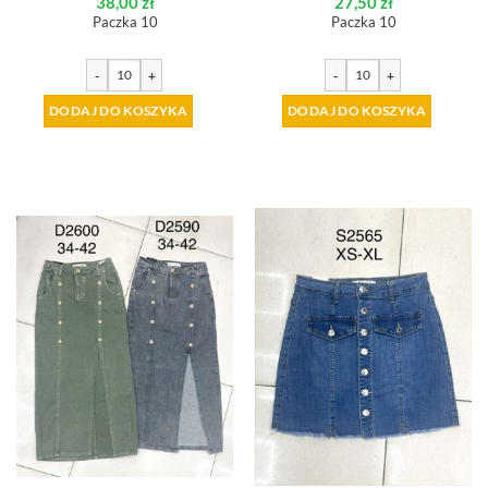
38,00
zł
27,50
zł
Paczka 10
Paczka 10
-
+
-
+
DODAJ DO KOSZYKA
DODAJ DO KOSZYKA