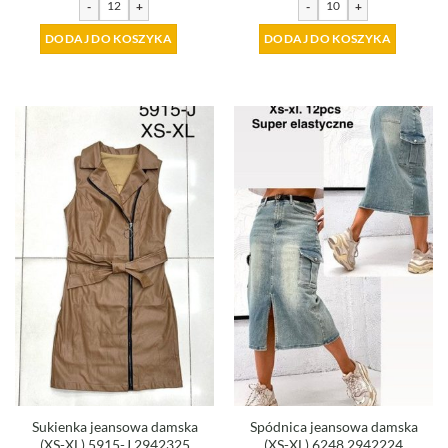
-
+
-
+
DODAJ DO KOSZYKA
DODAJ DO KOSZYKA
Sukienka jeansowa damska
Spódnica jeansowa damska
(XS-XL) 5915-J 2942325
(XS-XL) 6248 2942224