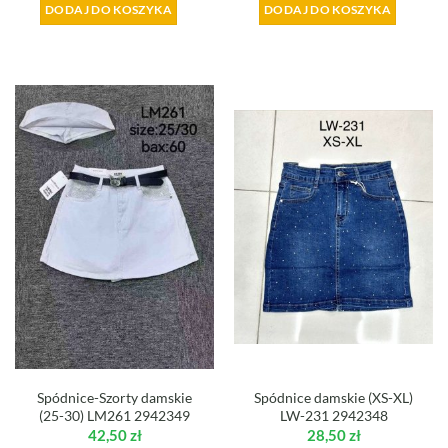
DODAJ DO KOSZYKA
DODAJ DO KOSZYKA
Spódnice-Szorty damskie
Spódnice damskie (XS-XL)
(25-30) LM261 2942349
LW-231 2942348
42,50
zł
28,50
zł