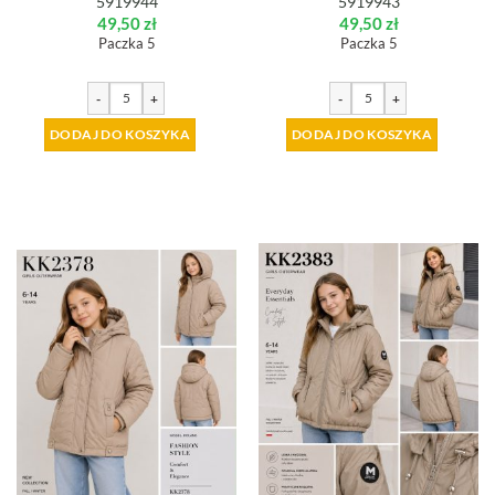
5919944
5919943
49,50
zł
49,50
zł
Paczka 5
Paczka 5
-
+
-
+
DODAJ DO KOSZYKA
DODAJ DO KOSZYKA