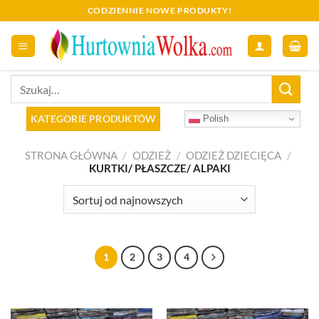
Skip
CODZIENNIE NOWE PRODUKTY!
to
content
Szukaj:
KATEGORIE PRODUKTÓW
Polish
STRONA GŁÓWNA
/
ODZIEŻ
/
ODZIEŻ DZIECIĘCA
/
KURTKI/ PŁASZCZE/ ALPAKI
1
2
3
4