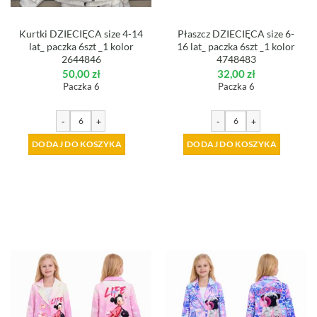
Kurtki DZIECIĘCA size 4-14
Płaszcz DZIECIĘCA size 6-
lat_ paczka 6szt _1 kolor
16 lat_ paczka 6szt _1 kolor
2644846
4748483
50,00
zł
32,00
zł
Paczka 6
Paczka 6
-
+
-
+
DODAJ DO KOSZYKA
DODAJ DO KOSZYKA