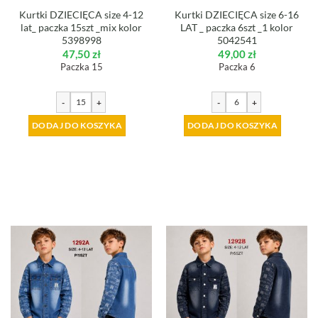
Kurtki DZIECIĘCA size 4-12
Kurtki DZIECIĘCA size 6-16
lat_ paczka 15szt _mix kolor
LAT _ paczka 6szt _1 kolor
5398998
5042541
47,50
zł
49,00
zł
Paczka 15
Paczka 6
-
+
-
+
DODAJ DO KOSZYKA
DODAJ DO KOSZYKA