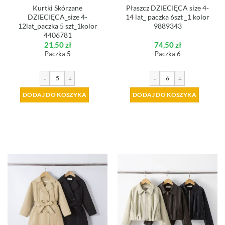
Kurtki Skórzane
Płaszcz DZIECIĘCA size 4-
DZIECIĘCA_size 4-
14 lat_ paczka 6szt _1 kolor
12lat_paczka 5 szt_1kolor
9889343
4406781
21,50
zł
74,50
zł
Paczka 5
Paczka 6
-
+
-
+
DODAJ DO KOSZYKA
DODAJ DO KOSZYKA