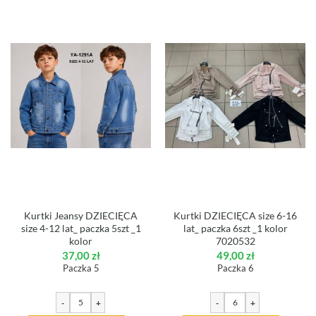
Kurtki Jeansy DZIECIĘCA
Kurtki DZIECIĘCA size 6-16
size 4-12 lat_ paczka 5szt _1
lat_ paczka 6szt _1 kolor
kolor
7020532
37,00
zł
49,00
zł
Paczka 5
Paczka 6
-
+
-
+