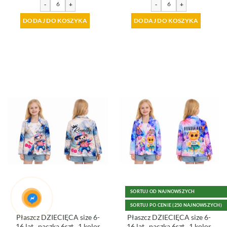
-
+
-
+
DODAJ DO KOSZYKA
DODAJ DO KOSZYKA
SORTUJ OD NAJNOWSZYCH
SORTUJ PO CENIE (250 NAJNOWSZYCH)
Płaszcz DZIECIĘCA size 6-
Płaszcz DZIECIĘCA size 6-
16 lat_ paczka 6szt _1 kolor
16 lat_ paczka 6szt _1 kolor