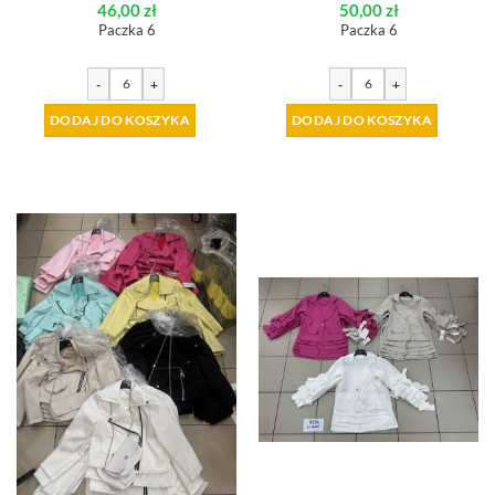
46,00
zł
50,00
zł
Paczka 6
Paczka 6
-
+
-
+
DODAJ DO KOSZYKA
DODAJ DO KOSZYKA