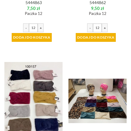
5444863
5444862
7,50
zł
9,50
zł
Paczka 12
Paczka 12
-
+
-
+
DODAJ DO KOSZYKA
DODAJ DO KOSZYKA