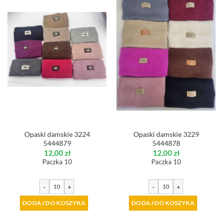
Opaski damskie 3224
Opaski damskie 3229
5444879
5444878
12,00
zł
12,00
zł
Paczka 10
Paczka 10
-
+
-
+
DODAJ DO KOSZYKA
DODAJ DO KOSZYKA