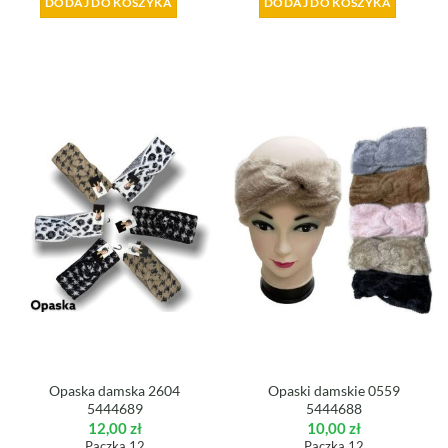
DODAJ DO KOSZYKA
DODAJ DO KOSZYKA
Opaska damska 2604
Opaski damskie 0559
5444689
5444688
12,00
zł
10,00
zł
Paczka 12
Paczka 12