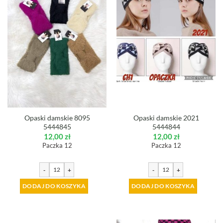
Opaski damskie 8095
Opaski damskie 2021
5444845
5444844
12,00
zł
12,00
zł
Paczka 12
Paczka 12
-
+
-
+
DODAJ DO KOSZYKA
DODAJ DO KOSZYKA