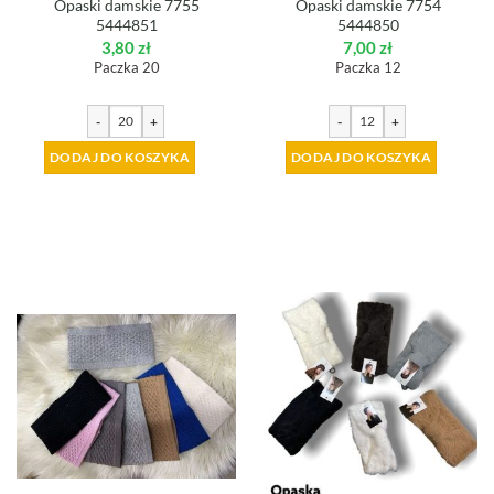
Opaski damskie 7755
Opaski damskie 7754
5444851
5444850
3,80
zł
7,00
zł
Paczka 20
Paczka 12
-
+
-
+
DODAJ DO KOSZYKA
DODAJ DO KOSZYKA