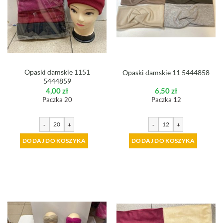
Opaski damskie 1151
Opaski damskie 11 5444858
5444859
4,00
zł
6,50
zł
Paczka 20
Paczka 12
-
+
-
+
DODAJ DO KOSZYKA
DODAJ DO KOSZYKA