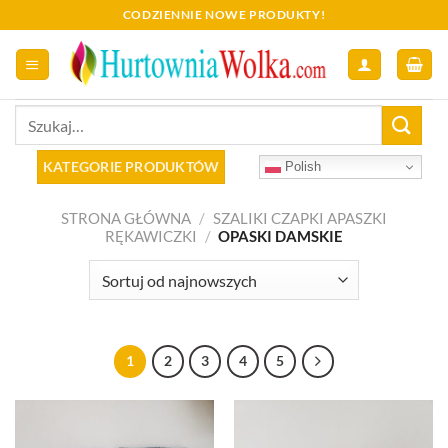
Skip
CODZIENNIE NOWE PRODUKTY!
to
content
Szukaj:
KATEGORIE PRODUKTÓW
Polish
STRONA GŁÓWNA
/
SZALIKI CZAPKI APASZKI
RĘKAWICZKI
/
OPASKI DAMSKIE
1
2
3
4
5