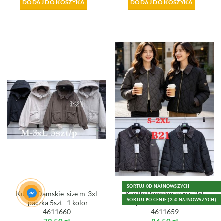
DODAJ DO KOSZYKA
DODAJ DO KOSZYKA
SORTUJ OD NAJNOWSZYCH
Kurtki Damskie_size m-3xl
Kurtki Damskie_size s-2xl
SORTUJ PO CENIE (250 NAJNOWSZYCH)
_paczka 5szt _1 kolor
_paczka 5szt _1 kolor
4611660
4611659