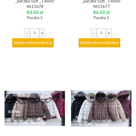
_paczka 5szt _1 kolor
_paczka 5szt _1 kolor
4611678
4611677
83,50
zł
86,50
zł
Paczka 5
Paczka 5
-
+
-
+
DODAJ DO KOSZYKA
DODAJ DO KOSZYKA