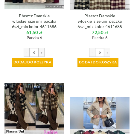
Płaszcz Damskie
Płaszcz Damskie
wloskie_size uni_paczka
wloskie_size uni_paczka
6szt_mix kolor 4611686
6szt_mix kolor 4611685
61,50
zł
72,50
zł
Paczka 6
Paczka 6
-
+
-
+
DODAJ DO KOSZYKA
DODAJ DO KOSZYKA