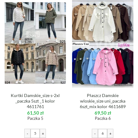
Kurtki Damskie_size s-2xl
Płaszcz Damskie
_paczka 5szt _1 kolor
wloskie_size uni_paczka
4611761
6szt_mix kolor 4611689
61,50
zł
69,50
zł
Paczka 5
Paczka 6
-
+
-
+