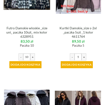
Futro Damskie wloskie _size
Kurtki Damskie_size s-2xl
uni_ paczka 10szt_ mix kolor
_paczka 5szt _1 kolor
6328951
4611764
83,50
zł
89,50
zł
Paczka 10
Paczka 5
-
+
-
+
DODAJ DO KOSZYKA
DODAJ DO KOSZYKA