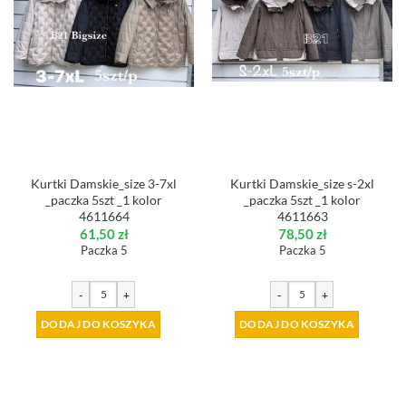
Kurtki Damskie_size 3-7xl
Kurtki Damskie_size s-2xl
_paczka 5szt _1 kolor
_paczka 5szt _1 kolor
4611664
4611663
61,50
zł
78,50
zł
Paczka 5
Paczka 5
-
+
-
+
DODAJ DO KOSZYKA
DODAJ DO KOSZYKA