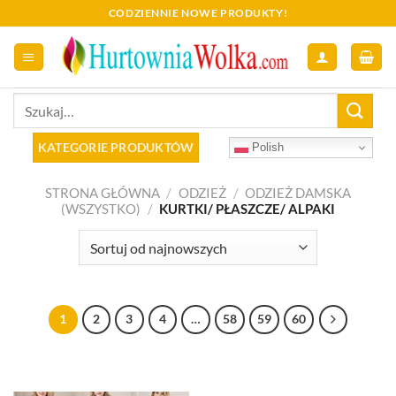
Skip
CODZIENNIE NOWE PRODUKTY!
to
content
Szukaj:
KATEGORIE PRODUKTÓW
Polish
STRONA GŁÓWNA
/
ODZIEŻ
/
ODZIEŻ DAMSKA
(WSZYSTKO)
/
KURTKI/ PŁASZCZE/ ALPAKI
1
2
3
4
…
58
59
60