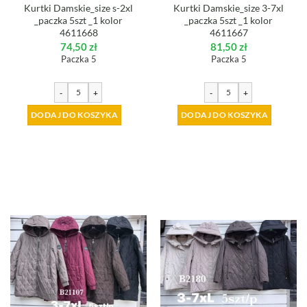
Kurtki Damskie_size s-2xl
Kurtki Damskie_size 3-7xl
_paczka 5szt _1 kolor
_paczka 5szt _1 kolor
4611668
4611667
74,50
zł
81,50
zł
Paczka 5
Paczka 5
-
+
-
+
DODAJ DO KOSZYKA
DODAJ DO KOSZYKA