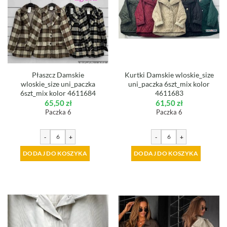
Płaszcz Damskie
Kurtki Damskie wloskie_size
wloskie_size uni_paczka
uni_paczka 6szt_mix kolor
6szt_mix kolor 4611684
4611683
65,50
zł
61,50
zł
Paczka 6
Paczka 6
-
+
-
+
DODAJ DO KOSZYKA
DODAJ DO KOSZYKA