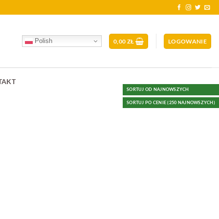
Polish
0,00
ZŁ
LOGOWANIE
TAKT
SORTUJ OD NAJNOWSZYCH
SORTUJ PO CENIE (250 NAJNOWSZYCH)