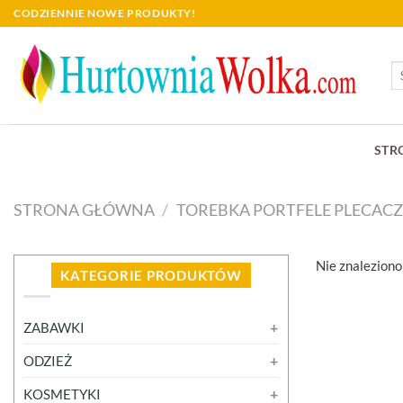
Skip
CODZIENNIE NOWE PRODUKTY!
to
content
Sz
STR
STRONA GŁÓWNA
/
TOREBKA PORTFELE PLECAC
Nie znaleziono
KATEGORIE PRODUKTÓW
ZABAWKI
ODZIEŻ
KOSMETYKI