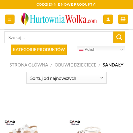
Skip
CODZIENNIE NOWE PRODUKTY!
to
content
Szukaj:
KATEGORIE PRODUKTÓW
Polish
STRONA GŁÓWNA
/
OBUWIE DZIECIĘCE
/
SANDAŁY