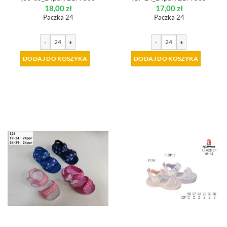
18,00
zł
17,00
zł
Paczka 24
Paczka 24
-
+
-
+
DODAJ DO KOSZYKA
DODAJ DO KOSZYKA