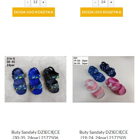
-
+
-
+
DODAJ DO KOSZYKA
DODAJ DO KOSZYKA
Buty Sandały DZIECIĘCE
Buty Sandały DZIECIĘCE
(30-35_24par) 2177506
(19-24_24par) 2177505