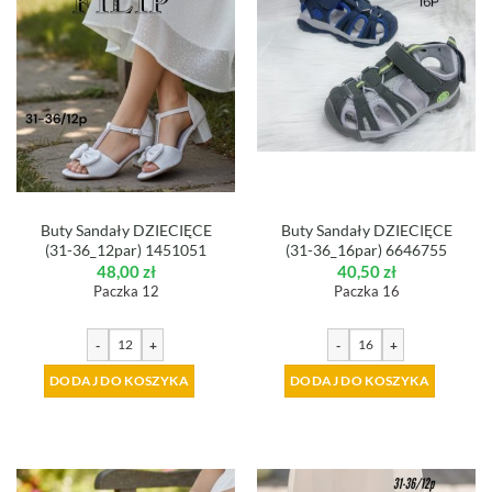
Buty Sandały DZIECIĘCE
Buty Sandały DZIECIĘCE
(31-36_12par) 1451051
(31-36_16par) 6646755
48,00
zł
40,50
zł
Paczka 12
Paczka 16
-
+
-
+
DODAJ DO KOSZYKA
DODAJ DO KOSZYKA