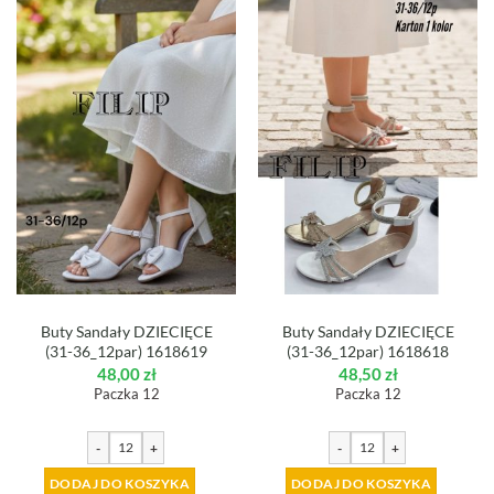
Buty Sandały DZIECIĘCE
Buty Sandały DZIECIĘCE
(31-36_12par) 1618619
(31-36_12par) 1618618
48,00
zł
48,50
zł
Paczka 12
Paczka 12
-
+
-
+
DODAJ DO KOSZYKA
DODAJ DO KOSZYKA