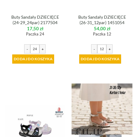
Buty Sandały DZIECIĘCE
Buty Sandały DZIECIĘCE
(24-29_24par) 2177504
(26-31_12par) 1451054
17,50
zł
54,00
zł
Paczka 24
Paczka 12
-
+
-
+
DODAJ DO KOSZYKA
DODAJ DO KOSZYKA