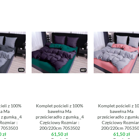
ieli z 100%
Komplet pościeli z 100%
Komplet pościeli z 
na Ma
bawełna Ma
bawełna Ma
 z gumką _4
prześcieradło z gumką _4
prześcieradło z gumk
Rozmiar :
Częściowy Rozmiar :
Częściowy Rozmiar
 7053503
200/220cm 7053502
200/220cm 70535
0
zł
61,50
zł
61,50
zł