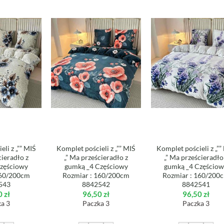
li z „”” MIŚ
Komplet pościeli z „”” MIŚ
Komplet pościeli z „””
cieradło z
„” Ma prześcieradło z
„” Ma prześcieradło
zęściowy
gumką _4 Częściowy
gumką _4 Częścio
160/200cm
Rozmiar : 160/200cm
Rozmiar : 160/200
543
8842542
8842541
0
zł
96,50
zł
96,50
zł
a 3
Paczka 3
Paczka 3