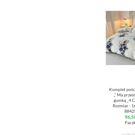
Komplet poście
„” Ma prześ
gumką _4 C
Rozmiar : 
8842
96,5
Paczk