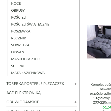
KOCE
OBRUSY
POŚCIELI
POŚCIELI ŚWIĄTECZNE
POSZEWKA
RĘCZNIK
SERWETKA
DYWAN
MASKOTKA Z KOC
ŚCIERKI
MATA ŁAZIENKOWA
TOREBKA PORTFELE PLECACZEK
Komplet pośc
baweł
AGD ELEKTRONIKĄ
prześcieradło
Częściowy 
OBUWIE DAMSKIE
200/220cm
61,5
OBUWIE DZIECIĘCE