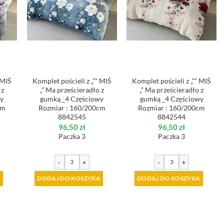
 MIŚ
Komplet pościeli z „”” MIŚ
Komplet pościeli z „”” MIŚ
 z
„” Ma prześcieradło z
„” Ma prześcieradło z
wy
gumką _4 Częściowy
gumką _4 Częściowy
cm
Rozmiar : 160/200cm
Rozmiar : 160/200cm
8842545
8842544
96,50
zł
96,50
zł
Paczka 3
Paczka 3
-
+
-
+
A
DODAJ DO KOSZYKA
DODAJ DO KOSZYKA