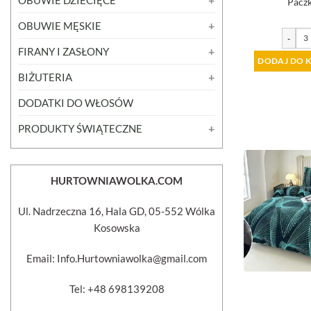
Paczk
OBUWIE MĘSKIE
-
FIRANY I ZASŁONY
DODAJ DO 
BIŻUTERIA
DODATKI DO WŁOSÓW
PRODUKTY ŚWIĄTECZNE
HURTOWNIAWOLKA.COM
Ul. Nadrzeczna 16, Hala GD, 05-552 Wólka
Kosowska
Email: Info.Hurtowniawolka@gmail.com
Tel: +48 698139208