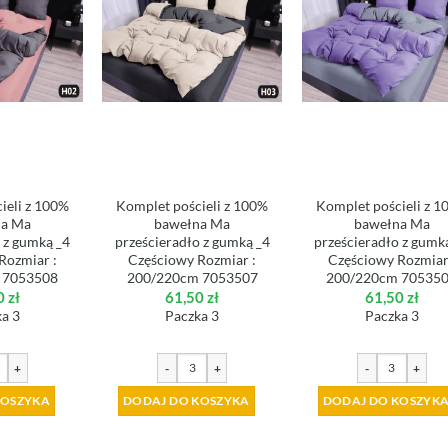
ieli z 100%
Komplet pościeli z 100%
Komplet pościeli z 
na Ma
bawełna Ma
bawełna Ma
 z gumką _4
prześcieradło z gumką _4
prześcieradło z gumk
Rozmiar :
Częściowy Rozmiar :
Częściowy Rozmiar
 7053508
200/220cm 7053507
200/220cm 70535
0
zł
61,50
zł
61,50
zł
a 3
Paczka 3
Paczka 3
+
-
+
-
+
KOSZYKA
DODAJ DO KOSZYKA
DODAJ DO KOSZYK