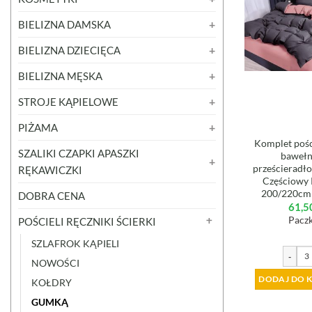
BIELIZNA DAMSKA
BIELIZNA DZIECIĘCA
BIELIZNA MĘSKA
STROJE KĄPIELOWE
PIŻAMA
Komplet pośc
SZALIKI CZAPKI APASZKI
baweł
prześcieradło
RĘKAWICZKI
Częściowy 
200/220cm
DOBRA CENA
61,5
Paczk
POŚCIELI RĘCZNIKI ŚCIERKI
SZLAFROK KĄPIELI
-
NOWOŚCI
DODAJ DO 
KOŁDRY
GUMKĄ