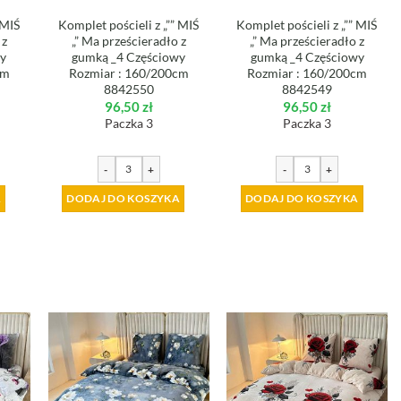
 MIŚ
Komplet pościeli z „”” MIŚ
Komplet pościeli z „”” MIŚ
 z
„” Ma prześcieradło z
„” Ma prześcieradło z
wy
gumką _4 Częściowy
gumką _4 Częściowy
cm
Rozmiar : 160/200cm
Rozmiar : 160/200cm
8842550
8842549
96,50
zł
96,50
zł
Paczka 3
Paczka 3
-
+
-
+
A
DODAJ DO KOSZYKA
DODAJ DO KOSZYKA