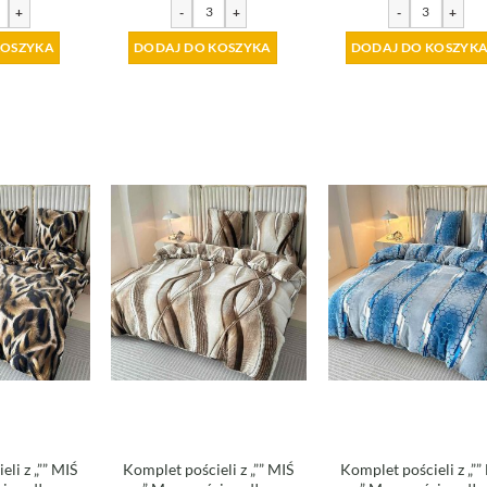
+
-
+
-
+
KOSZYKA
DODAJ DO KOSZYKA
DODAJ DO KOSZYK
li z „”” MIŚ
Komplet pościeli z „”” MIŚ
Komplet pościeli z „””