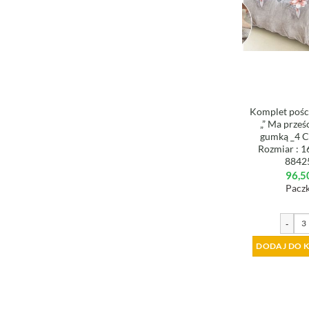
Komplet poście
„” Ma prześ
gumką _4 C
Rozmiar : 
8842
96,5
Paczk
-
DODAJ DO 