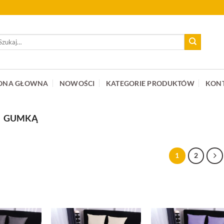
ukaj:
ONA GŁOWNA
NOWOŚCI
KATEGORIE PRODUKTÓW
KON
GUMKĄ
1
2