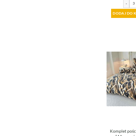
-
DODAJ DO 
Komplet poście