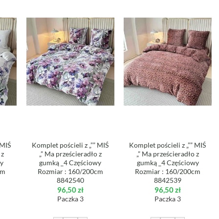
 MIŚ
Komplet pościeli z „”” MIŚ
Komplet pościeli z „”” MIŚ
 z
„” Ma prześcieradło z
„” Ma prześcieradło z
wy
gumką _4 Częściowy
gumką _4 Częściowy
cm
Rozmiar : 160/200cm
Rozmiar : 160/200cm
8842540
8842539
96,50
zł
96,50
zł
Paczka 3
Paczka 3