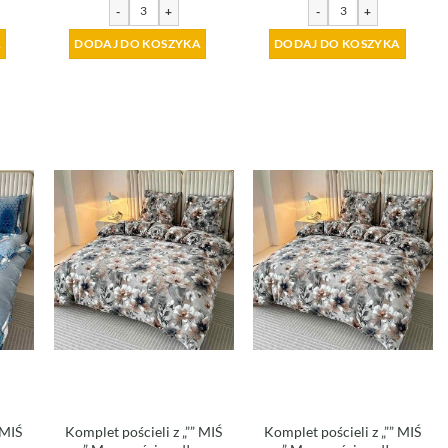
-
+
-
+
A
DODAJ DO KOSZYKA
DODAJ DO KOSZYKA
 MIŚ
Komplet pościeli z „”” MIŚ
Komplet pościeli z „”” MIŚ