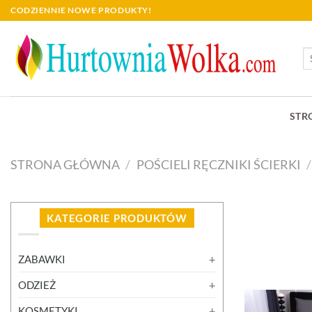
Skip
CODZIENNIE NOWE PRODUKTY!
to
content
Sz
STR
STRONA GŁÓWNA
/
POŚCIELI RĘCZNIKI ŚCIERKI
/
KATEGORIE PRODUKTÓW
ZABAWKI
ODZIEŻ
KOSMETYKI