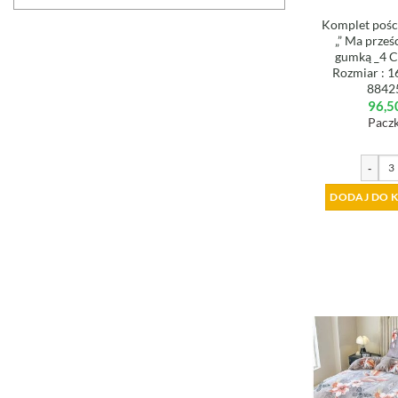
Komplet poście
„” Ma prześ
gumką _4 C
Rozmiar : 
8842
96,5
Paczk
-
DODAJ DO 