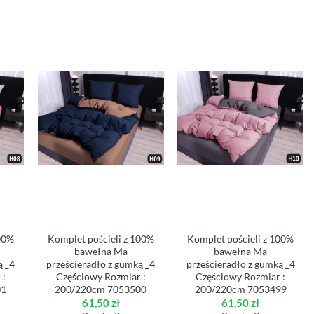
100%
Komplet pościeli z 100%
Komplet pościeli z 100%
bawełna Ma
bawełna Ma
ą _4
prześcieradło z gumką _4
prześcieradło z gumką _4
 :
Częściowy Rozmiar :
Częściowy Rozmiar :
01
200/220cm 7053500
200/220cm 7053499
61,50
zł
61,50
zł