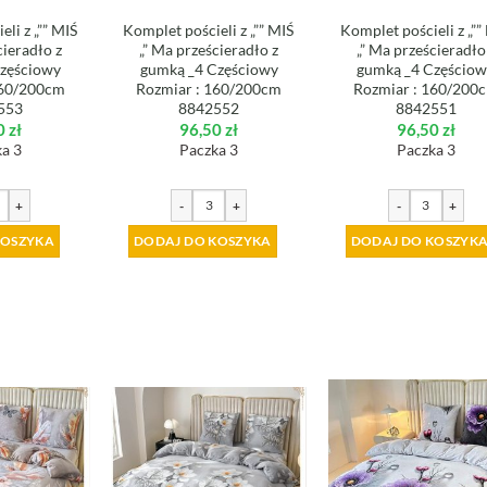
li z „”” MIŚ
Komplet pościeli z „”” MIŚ
Komplet pościeli z „””
cieradło z
„” Ma prześcieradło z
„” Ma prześcieradło
zęściowy
gumką _4 Częściowy
gumką _4 Częścio
160/200cm
Rozmiar : 160/200cm
Rozmiar : 160/200
553
8842552
8842551
0
zł
96,50
zł
96,50
zł
a 3
Paczka 3
Paczka 3
+
-
+
-
+
KOSZYKA
DODAJ DO KOSZYKA
DODAJ DO KOSZYK