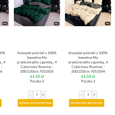
100%
Komplet pościeli z 100%
Komplet pościeli z 100%
bawełna Ma
bawełna Ma
ą _4
prześcieradło z gumką _4
prześcieradło z gumką _4
 :
Częściowy Rozmiar :
Częściowy Rozmiar :
06
200/220cm 7053505
200/220cm 7053504
61,50
zł
61,50
zł
Paczka 3
Paczka 3
-
+
-
+
A
DODAJ DO KOSZYKA
DODAJ DO KOSZYKA