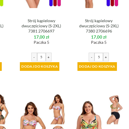
Strój kąpielowy
Strój kąpielowy
L)
dwuczęściowy (S-2XL)
dwuczęściowy (S-2XL)
7381 2706697
7380 2706696
17,00
zł
17,00
zł
Paczka 5
Paczka 5
-
+
-
+
A
DODAJ DO KOSZYKA
DODAJ DO KOSZYKA