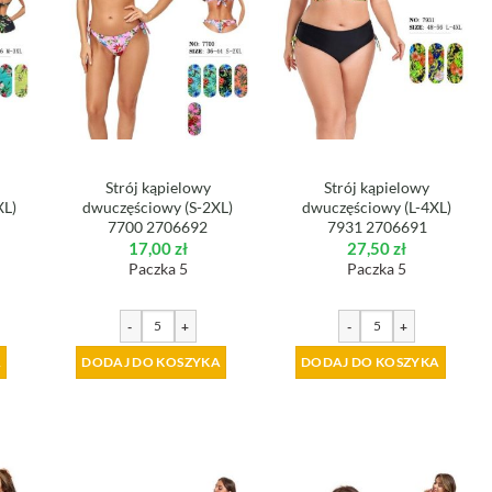
Strój kąpielowy
Strój kąpielowy
XL)
dwuczęściowy (S-2XL)
dwuczęściowy (L-4XL)
7700 2706692
7931 2706691
17,00
zł
27,50
zł
Paczka 5
Paczka 5
-
+
-
+
A
DODAJ DO KOSZYKA
DODAJ DO KOSZYKA