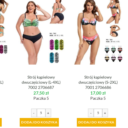
Strój kąpielowy
Strój kąpielowy
L)
dwuczęściowy (L-4XL)
dwuczęściowy (S-2XL)
7002 2706687
7001 2706686
27,50
zł
17,00
zł
Paczka 5
Paczka 5
-
+
-
+
A
DODAJ DO KOSZYKA
DODAJ DO KOSZYKA