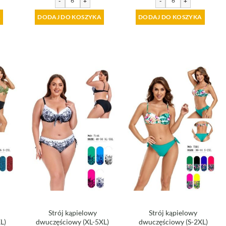
-
+
-
+
A
DODAJ DO KOSZYKA
DODAJ DO KOSZYKA
Strój kąpielowy
Strój kąpielowy
L)
dwuczęściowy (XL-5XL)
dwuczęściowy (S-2XL)