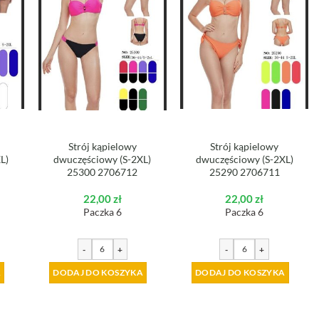
Strój kąpielowy
Strój kąpielowy
L)
dwuczęściowy (S-2XL)
dwuczęściowy (S-2XL)
25300 2706712
25290 2706711
22,00
zł
22,00
zł
Paczka 6
Paczka 6
-
+
-
+
A
DODAJ DO KOSZYKA
DODAJ DO KOSZYKA