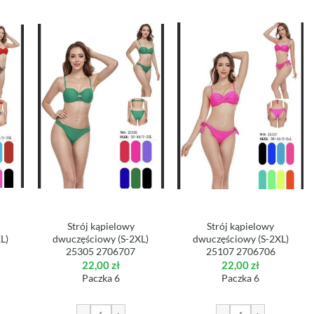
Strój kąpielowy
Strój kąpielowy
L)
dwuczęściowy (S-2XL)
dwuczęściowy (S-2XL)
25305 2706707
25107 2706706
22,00
zł
22,00
zł
Paczka 6
Paczka 6