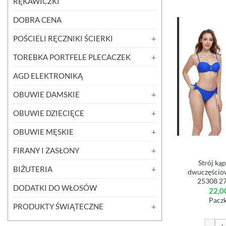
RĘKAWICZKI
DOBRA CENA
POŚCIELI RĘCZNIKI ŚCIERKI
TOREBKA PORTFELE PLECACZEK
AGD ELEKTRONIKĄ
OBUWIE DAMSKIE
OBUWIE DZIECIĘCE
OBUWIE MĘSKIE
FIRANY I ZASŁONY
Strój ką
BIŻUTERIA
dwuczęściow
25308 2
DODATKI DO WŁOSÓW
22,0
Paczk
PRODUKTY ŚWIĄTECZNE