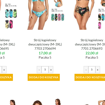
pielowy
Strój kąpielowy
Strój kąpielowy
y (M-3XL)
dwuczęściowy (M-3XL)
dwuczęściowy (M-3
706695
7703 2706694
7701 2706693
0
zł
17,00
zł
22,00
zł
a 5
Paczka 5
Paczka 5
+
-
+
-
+
KOSZYKA
DODAJ DO KOSZYKA
DODAJ DO KOSZYK