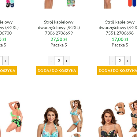
pielowy
Strój kąpielowy
Strój kąpielowy
y (S-2XL)
dwuczęściowy (S-2XL)
dwuczęściowy (S-2X
706700
7306 2706699
7551 2706698
0
zł
27,50
zł
17,00
zł
a 5
Paczka 5
Paczka 5
+
-
+
-
+
KOSZYKA
DODAJ DO KOSZYKA
DODAJ DO KOSZYK