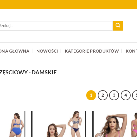
ukaj:
ONA GŁOWNA
NOWOŚCI
KATEGORIE PRODUKTÓW
KON
ĘŚCIOWY - DAMSKIE
1
2
3
4