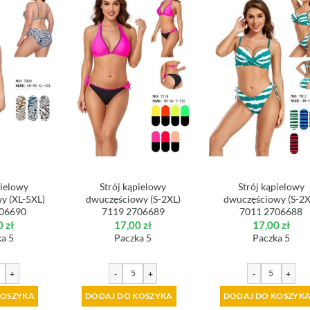
pielowy
Strój kąpielowy
Strój kąpielowy
y (XL-5XL)
dwuczęściowy (S-2XL)
dwuczęściowy (S-2X
706690
7119 2706689
7011 2706688
0
zł
17,00
zł
17,00
zł
a 5
Paczka 5
Paczka 5
+
-
+
-
+
KOSZYKA
DODAJ DO KOSZYKA
DODAJ DO KOSZYK