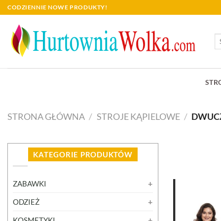
Skip
CODZIENNIE NOWE PRODUKTY!
to
content
Sz
STR
STRONA GŁÓWNA
/
STROJE KĄPIELOWE
/
DWUCZ
KATEGORIE PRODUKTÓW
ZABAWKI
ODZIEŻ
KOSMETYKI