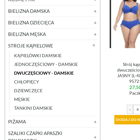
BIELIZNA DAMSKA
BIELIZNA DZIECIĘCA
BIELIZNA MĘSKA
STROJE KĄPIELOWE
KĄPIELÓWKI DAMSKIE
JEDNOCZĘŚCIOWY - DAMSKIE
Strój ką
dwuczęści
DWUCZĘŚCIOWY - DAMSKIE
JASNY (L-4
9572
CHŁOPIĘCY
27,5
DZIEWCZĘCE
Paczk
MĘSKIE
TANKINI DAMSKIE
-
DODAJ DO 
PIŻAMA
SZALIKI CZAPKI APASZKI