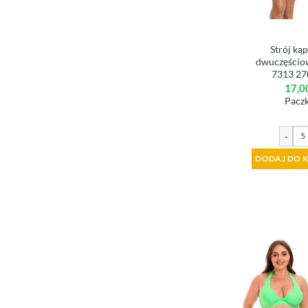
Strój ką
dwuczęściow
7313 2
17,0
Paczk
-
DODAJ DO 