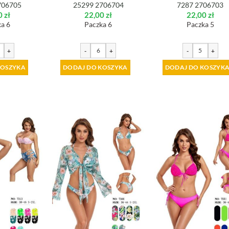
706705
25299 2706704
7287 2706703
0
zł
22,00
zł
22,00
zł
a 6
Paczka 6
Paczka 5
+
-
+
-
+
KOSZYKA
DODAJ DO KOSZYKA
DODAJ DO KOSZYK