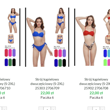
pielowy
Strój kąpielowy
Strój kąpielowy
y (S-2XL)
dwuczęściowy (S-2XL)
dwuczęściowy (S-2X
706710
25303 2706709
25902 2706708
0
zł
22,00
zł
22,00
zł
a 6
Paczka 6
Paczka 6