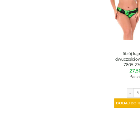
Strój ką
dwuczęściow
7805 2
27,5
Paczk
-
DODAJ DO 