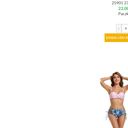
25901 2
22,0
Paczk
-
DODAJ DO 