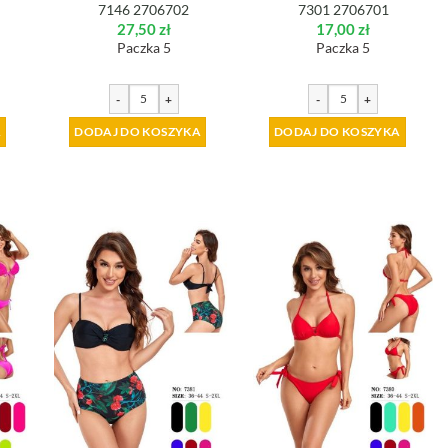
7146 2706702
7301 2706701
27,50
zł
17,00
zł
Paczka 5
Paczka 5
-
+
-
+
A
DODAJ DO KOSZYKA
DODAJ DO KOSZYKA