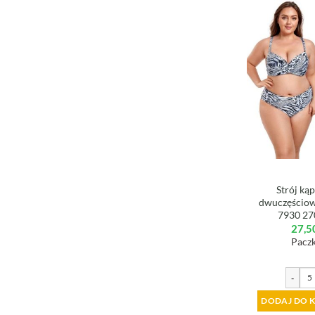
Strój ką
dwuczęściow
7930 2
27,5
Paczk
-
DODAJ DO 