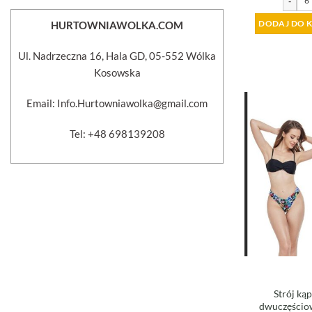
-
DODAJ DO 
HURTOWNIAWOLKA.COM
Ul. Nadrzeczna 16, Hala GD, 05-552 Wólka
Kosowska
Email: Info.Hurtowniawolka@gmail.com
Tel: +48 698139208
Strój ką
dwuczęściow