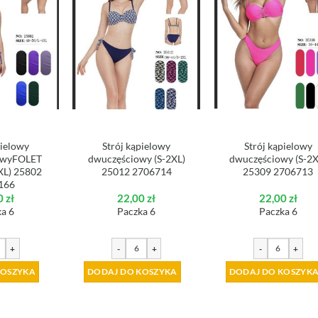
pielowy
Strój kąpielowy
Strój kąpielowy
owyFOLET
dwuczęściowy (S-2XL)
dwuczęściowy (S-2X
XL) 25802
25012 2706714
25309 2706713
166
0
zł
22,00
zł
22,00
zł
a 6
Paczka 6
Paczka 6
+
-
+
-
+
KOSZYKA
DODAJ DO KOSZYKA
DODAJ DO KOSZYK