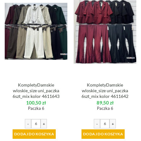
KompletyDamskie
KompletyDamskie
wloskie_size uni_paczka
wloskie_size uni_paczka
6szt_mix kolor 4611643
6szt_mix kolor 4611642
100,50
zł
89,50
zł
Paczka 6
Paczka 6
-
+
-
+
DODAJ DO KOSZYKA
DODAJ DO KOSZYKA