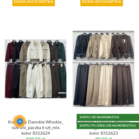
DODAJ DO KOSZYKA
DODAJ DO KOSZYKA
SORTUJ OD NAJNOWSZYCH
Komplety Damskie Włoskie_
Komplety Damskie Włoskie_
SORTUJ PO CENIE (250 NAJNOWSZYCH)
size uni_paczka 6 szt_mix
size uni_paczka 6 szt_mix
kolor 8312624
kolor 8312623