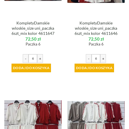
KompletyDamskie
KompletyDamskie
wloskie_size uni_paczka
wloskie_size uni_paczka
6szt_mix kolor 4611647
6szt_mix kolor 4611646
72,50
zł
72,50
zł
Paczka 6
Paczka 6
-
+
-
+
DODAJ DO KOSZYKA
DODAJ DO KOSZYKA