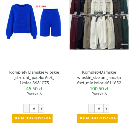
Komplety Damskie wloskie
KompletyDamskie
_size uni_ paczka 6szt_
wloskie_size uni_paczka
1kolor 3631075
6szt_mix kolor 4611652
45,50
zł
100,50
zł
Paczka 6
Paczka 6
-
+
-
+
DODAJ DO KOSZYKA
DODAJ DO KOSZYKA