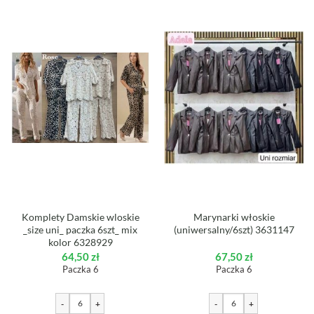
Komplety Damskie wloskie
Marynarki włoskie
_size uni_ paczka 6szt_ mix
(uniwersalny/6szt) 3631147
kolor 6328929
64,50
zł
67,50
zł
Paczka 6
Paczka 6
-
+
-
+