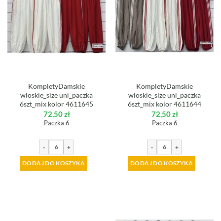
KompletyDamskie
KompletyDamskie
wloskie_size uni_paczka
wloskie_size uni_paczka
6szt_mix kolor 4611645
6szt_mix kolor 4611644
72,50
zł
72,50
zł
Paczka 6
Paczka 6
-
+
-
+
DODAJ DO KOSZYKA
DODAJ DO KOSZYKA