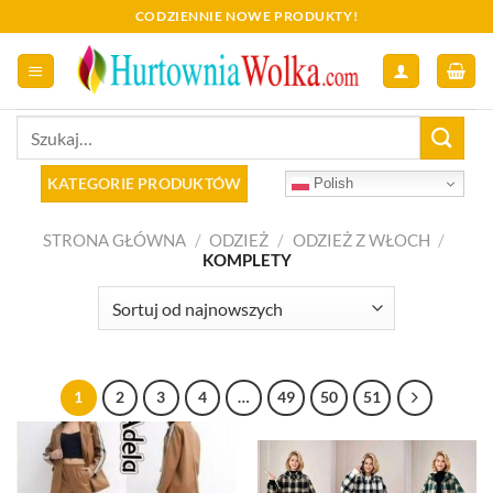
Skip
CODZIENNIE NOWE PRODUKTY!
to
content
Szukaj:
KATEGORIE PRODUKTÓW
Polish
STRONA GŁÓWNA
/
ODZIEŻ
/
ODZIEŻ Z WŁOCH
/
KOMPLETY
1
2
3
4
…
49
50
51