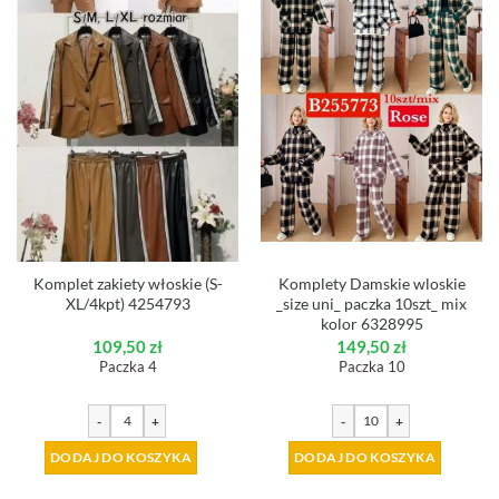
Komplet zakiety włoskie (S-
Komplety Damskie wloskie
XL/4kpt) 4254793
_size uni_ paczka 10szt_ mix
kolor 6328995
109,50
zł
149,50
zł
Paczka 4
Paczka 10
-
+
-
+
DODAJ DO KOSZYKA
DODAJ DO KOSZYKA