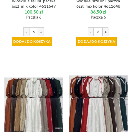
wloskie_size uni_paczka
wloskie_size uni_paczka
6szt_mix kolor 4611649
6szt_mix kolor 4611648
100,50
zł
86,50
zł
Paczka 6
Paczka 6
-
+
-
+
DODAJ DO KOSZYKA
DODAJ DO KOSZYKA