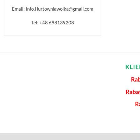
Email: Info.Hurtowniawolka@gmail.com
Tel: +48 698139208
KLI
Rab
Raba
R