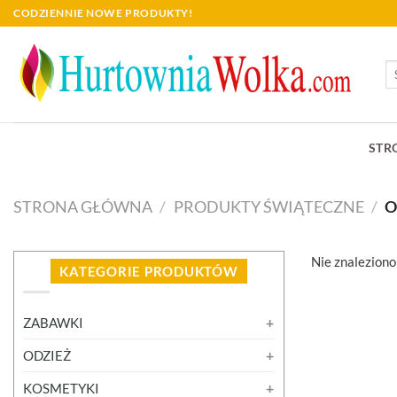
Skip
CODZIENNIE NOWE PRODUKTY!
to
content
Sz
STR
STRONA GŁÓWNA
/
PRODUKTY ŚWIĄTECZNE
/
O
Nie znaleziono
KATEGORIE PRODUKTÓW
ZABAWKI
ODZIEŻ
KOSMETYKI