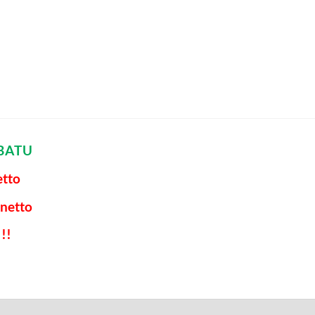
BATU
etto
 netto
!!