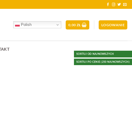
Polish
0,00
ZŁ
LOGOWANIE
TAKT
SORTUJ OD NAJNOWSZYCH
SORTUJ PO CENIE (250 NAJNOWSZYCH)