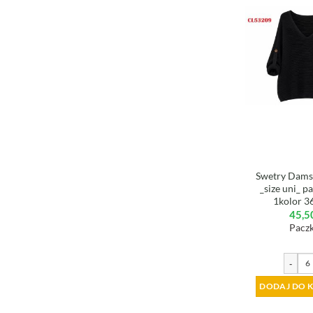
Swetry Damsk
_size uni_ p
1kolor 3
45,5
Paczk
-
DODAJ DO 