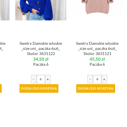
kie
Swetry Damskie wloskie
Swetry Damskie wloskie
zt_
_size uni_ paczka 6szt_
_size uni_ paczka 6szt_
1kolor 3631122
1kolor 3631121
34,50
zł
45,50
zł
Paczka 6
Paczka 6
-
+
-
+
A
DODAJ DO KOSZYKA
DODAJ DO KOSZYKA