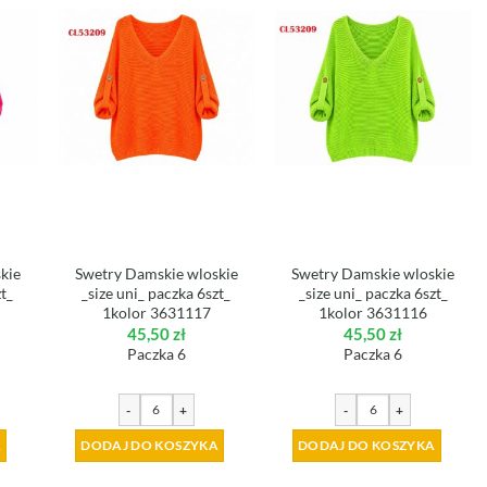
kie
Swetry Damskie wloskie
Swetry Damskie wloskie
zt_
_size uni_ paczka 6szt_
_size uni_ paczka 6szt_
1kolor 3631117
1kolor 3631116
45,50
zł
45,50
zł
Paczka 6
Paczka 6
-
+
-
+
A
DODAJ DO KOSZYKA
DODAJ DO KOSZYKA