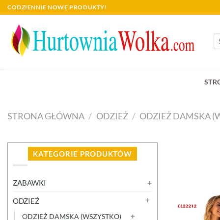
Skip
CODZIENNIE NOWE PRODUKTY!
to
content
Sz
STR
STRONA GŁÓWNA
/
ODZIEŻ
/
ODZIEŻ DAMSKA (
KATEGORIE PRODUKTÓW
ZABAWKI
ODZIEŻ
ODZIEŻ DAMSKA (WSZYSTKO)