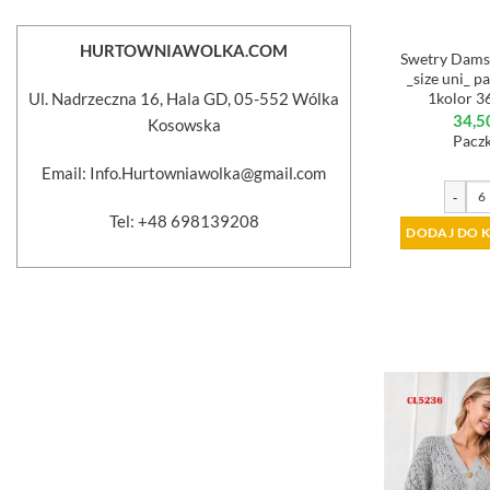
HURTOWNIAWOLKA.COM
Swetry Damsk
_size uni_ p
Ul. Nadrzeczna 16, Hala GD, 05-552 Wólka
1kolor 3
34,5
Kosowska
Paczk
Email: Info.Hurtowniawolka@gmail.com
-
Tel: +48 698139208
DODAJ DO 