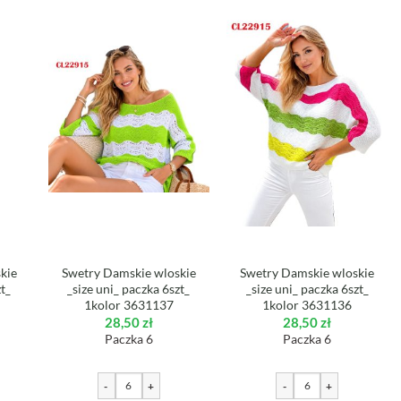
kie
Swetry Damskie wloskie
Swetry Damskie wloskie
zt_
_size uni_ paczka 6szt_
_size uni_ paczka 6szt_
1kolor 3631137
1kolor 3631136
28,50
zł
28,50
zł
Paczka 6
Paczka 6
-
+
-
+