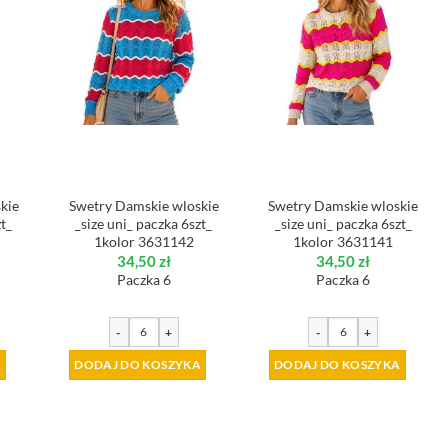
kie
Swetry Damskie wloskie
Swetry Damskie wloskie
zt_
_size uni_ paczka 6szt_
_size uni_ paczka 6szt_
1kolor 3631142
1kolor 3631141
34,50
zł
34,50
zł
Paczka 6
Paczka 6
-
+
-
+
A
DODAJ DO KOSZYKA
DODAJ DO KOSZYKA