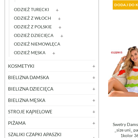
DODAJ DO 
ODZIEŻ TURECKI
ODZIEŻ Z WŁOCH
ODZIEŻ Z POLSKIE
ODZIEŻ DZIECIĘCA
ODZIEŻ NIEMOWLĘCA
ODZIEŻ MĘSKA
KOSMETYKI
BIELIZNA DAMSKA
BIELIZNA DZIECIĘCA
BIELIZNA MĘSKA
STROJE KĄPIELOWE
PIŻAMA
Swetry Damsk
_size uni_ p
SZALIKI CZAPKI APASZKI
1kolor 3