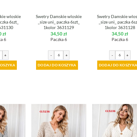
ie wloskie
Swetry Damskie wloskie
Swetry Damskie wlos
aczka 6szt_
_size uni_ paczka 6szt_
_size uni_ paczka 6s
631130
1kolor 3631129
1kolor 3631128
0
zł
34,50
zł
34,50
zł
a 6
Paczka 6
Paczka 6
+
-
+
-
+
KOSZYKA
DODAJ DO KOSZYKA
DODAJ DO KOSZYK