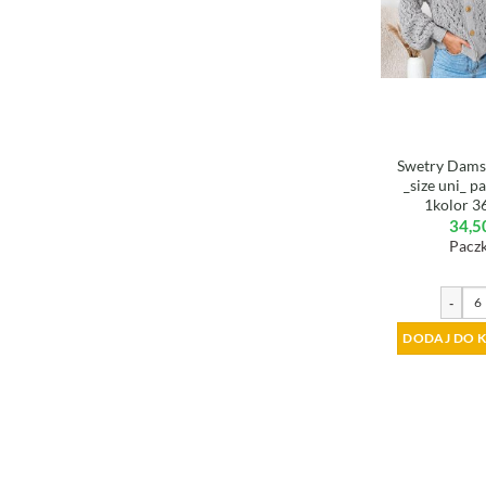
Swetry Damsk
_size uni_ p
1kolor 3
34,5
Paczk
-
DODAJ DO 