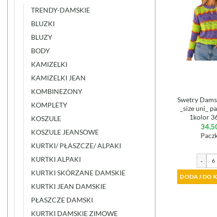
TRENDY-DAMSKIE
BLUZKI
BLUZY
BODY
KAMIZELKI
KAMIZELKI JEAN
KOMBINEZONY
Swetry Damsk
KOMPLETY
_size uni_ p
1kolor 3
KOSZULE
34,5
KOSZULE JEANSOWE
Paczk
KURTKI/ PŁASZCZE/ ALPAKI
KURTKI ALPAKI
-
KURTKI SKÓRZANE DAMSKIE
DODAJ DO 
KURTKI JEAN DAMSKIE
PŁASZCZE DAMSKI
KURTKI DAMSKIE ZIMOWE