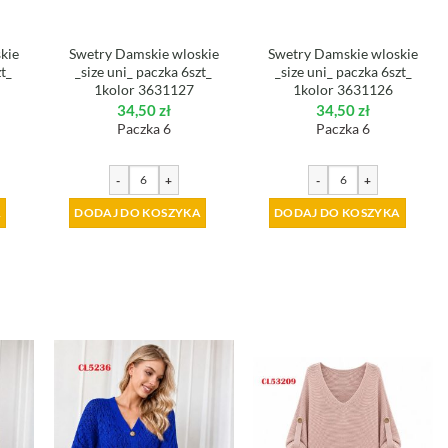
kie
Swetry Damskie wloskie
Swetry Damskie wloskie
zt_
_size uni_ paczka 6szt_
_size uni_ paczka 6szt_
1kolor 3631127
1kolor 3631126
34,50
zł
34,50
zł
Paczka 6
Paczka 6
-
+
-
+
A
DODAJ DO KOSZYKA
DODAJ DO KOSZYKA