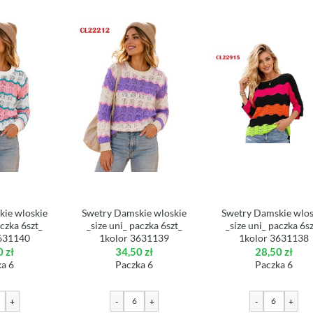
ie wloskie
Swetry Damskie wloskie
Swetry Damskie wlos
aczka 6szt_
_size uni_ paczka 6szt_
_size uni_ paczka 6s
631140
1kolor 3631139
1kolor 3631138
0
zł
34,50
zł
28,50
zł
a 6
Paczka 6
Paczka 6
+
-
+
-
+