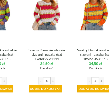
ie wloskie
Swetry Damskie wloskie
Swetry Damskie wlos
aczka 6szt_
_size uni_ paczka 6szt_
_size uni_ paczka 6s
631145
1kolor 3631144
1kolor 3631143
0
zł
34,50
zł
34,50
zł
a 6
Paczka 6
Paczka 6
+
-
+
-
+
KOSZYKA
DODAJ DO KOSZYKA
DODAJ DO KOSZYK