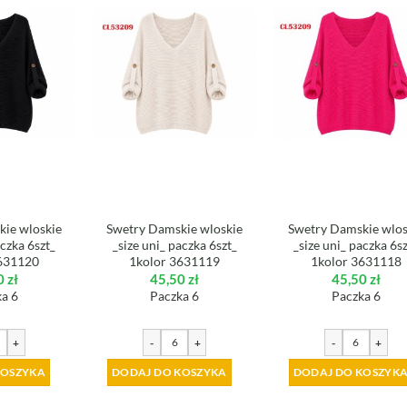
ie wloskie
Swetry Damskie wloskie
Swetry Damskie wlos
aczka 6szt_
_size uni_ paczka 6szt_
_size uni_ paczka 6s
631120
1kolor 3631119
1kolor 3631118
0
zł
45,50
zł
45,50
zł
a 6
Paczka 6
Paczka 6
+
-
+
-
+
KOSZYKA
DODAJ DO KOSZYKA
DODAJ DO KOSZYK