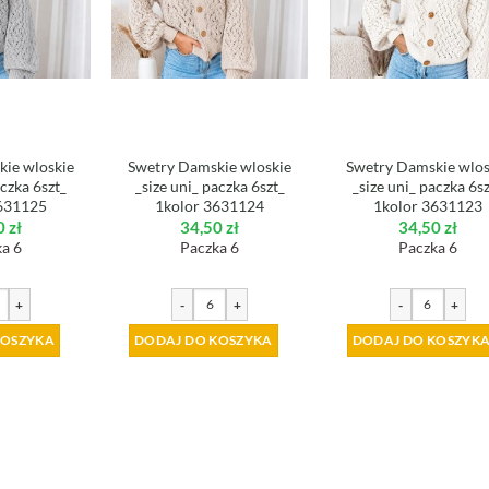
ie wloskie
Swetry Damskie wloskie
Swetry Damskie wlos
aczka 6szt_
_size uni_ paczka 6szt_
_size uni_ paczka 6s
631125
1kolor 3631124
1kolor 3631123
0
zł
34,50
zł
34,50
zł
a 6
Paczka 6
Paczka 6
+
-
+
-
+
KOSZYKA
DODAJ DO KOSZYKA
DODAJ DO KOSZYK