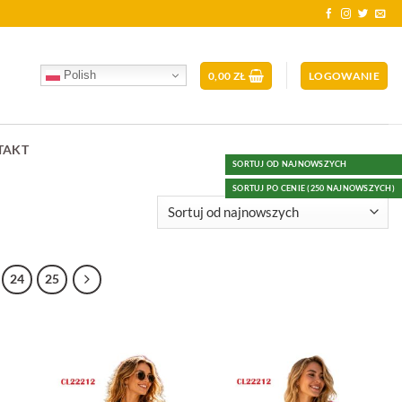
Polish
0,00
ZŁ
LOGOWANIE
TAKT
SORTUJ OD NAJNOWSZYCH
SORTUJ PO CENIE (250 NAJNOWSZYCH)
24
25