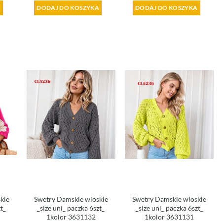
A
DODAJ DO KOSZYKA
DODAJ DO KOSZYKA
kie
Swetry Damskie wloskie
Swetry Damskie wloskie
zt_
_size uni_ paczka 6szt_
_size uni_ paczka 6szt_
1kolor 3631132
1kolor 3631131