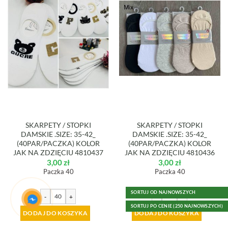
SKARPETY / STOPKI
SKARPETY / STOPKI
DAMSKIE .SIZE: 35-42_
DAMSKIE .SIZE: 35-42_
(40PAR/PACZKA) KOLOR
(40PAR/PACZKA) KOLOR
JAK NA ZDZIĘCIU 4810437
JAK NA ZDZIĘCIU 4810436
3,00
zł
3,00
zł
Paczka 40
Paczka 40
SORTUJ OD NAJNOWSZYCH
-
+
-
+
SORTUJ PO CENIE (250 NAJNOWSZYCH)
DODAJ DO KOSZYKA
DODAJ DO KOSZYKA