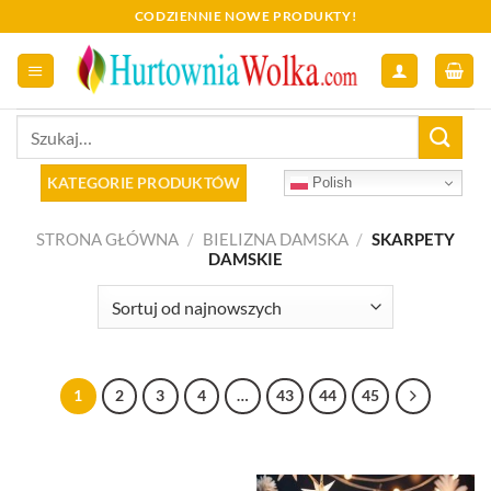
Skip
CODZIENNIE NOWE PRODUKTY!
to
content
Szukaj:
KATEGORIE PRODUKTÓW
Polish
STRONA GŁÓWNA
/
BIELIZNA DAMSKA
/
SKARPETY
DAMSKIE
1
2
3
4
…
43
44
45