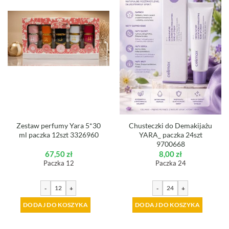
Zestaw perfumy Yara 5*30
Chusteczki do Demakijażu
ml paczka 12szt 3326960
YARA_ paczka 24szt
9700668
67,50
zł
8,00
zł
Paczka 12
Paczka 24
-
+
-
+
DODAJ DO KOSZYKA
DODAJ DO KOSZYKA