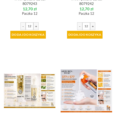
8079243
8079242
12,70
zł
12,70
zł
Paczka 12
Paczka 12
-
+
-
+
DODAJ DO KOSZYKA
DODAJ DO KOSZYKA