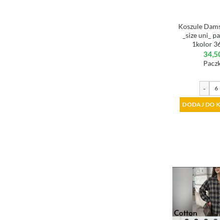
Koszule Dams
_size uni_ p
1kolor 3
34,5
Paczk
-
DODAJ DO 