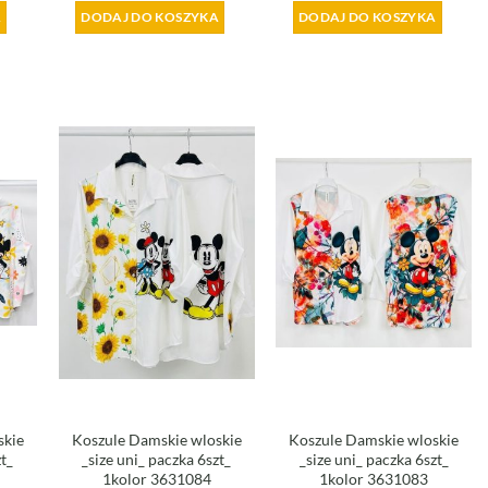
A
DODAJ DO KOSZYKA
DODAJ DO KOSZYKA
skie
Koszule Damskie wloskie
Koszule Damskie wloskie
zt_
_size uni_ paczka 6szt_
_size uni_ paczka 6szt_
1kolor 3631084
1kolor 3631083