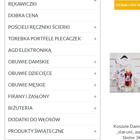
RĘKAWICZKI
DODAJ DO 
DOBRA CENA
POŚCIELI RĘCZNIKI ŚCIERKI
TOREBKA PORTFELE PLECACZEK
AGD ELEKTRONIKĄ
OBUWIE DAMSKIE
OBUWIE DZIECIĘCE
OBUWIE MĘSKIE
FIRANY I ZASŁONY
BIŻUTERIA
DODATKI DO WŁOSÓW
Koszule Dams
PRODUKTY ŚWIĄTECZNE
_size uni_ p
1kolor 3