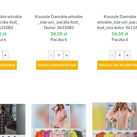
kie wloskie
Koszule Damskie wloskie
Koszule Damskie
aczka 6szt_
_size uni_ paczka 6szt_
wloskie_size uni_pac
631082
1kolor 3631081
6szt_mix kolor 4611
0
zł
34,50
zł
56,50
zł
a 6
Paczka 6
Paczka 6
+
-
+
-
+
KOSZYKA
DODAJ DO KOSZYKA
DODAJ DO KOSZYK