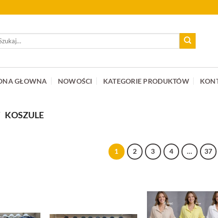
ukaj:
ONA GŁOWNA
NOWOŚCI
KATEGORIE PRODUKTÓW
KON
/
KOSZULE
1
2
3
4
…
37