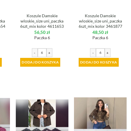
Koszule Damskie
Koszule Damskie
zka
wloskie_size uni_paczka
wloskie_size uni_paczka
654
6szt_mix kolor 4611653
6szt_mix kolor 3461877
56,50
zł
48,50
zł
Paczka 6
Paczka 6
-
+
-
+
A
DODAJ DO KOSZYKA
DODAJ DO KOSZYKA