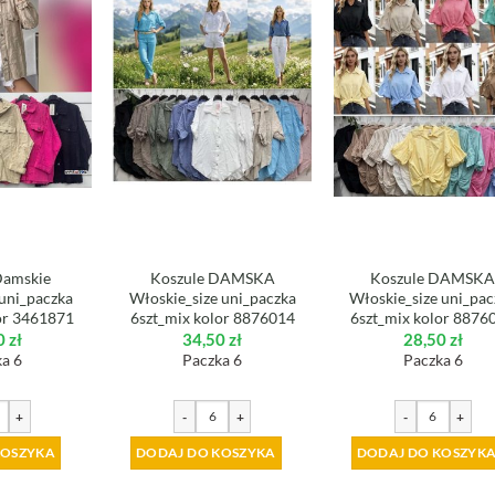
Damskie
Koszule DAMSKA
Koszule DAMSK
 uni_paczka
Włoskie_size uni_paczka
Włoskie_size uni_pac
or 3461871
6szt_mix kolor 8876014
6szt_mix kolor 8876
0
zł
34,50
zł
28,50
zł
a 6
Paczka 6
Paczka 6
+
-
+
-
+
KOSZYKA
DODAJ DO KOSZYKA
DODAJ DO KOSZYK