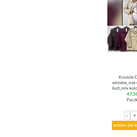
Koszule 
wloskie_size
6szt_mix kol
47,5
Paczk
-
DODAJ DO 