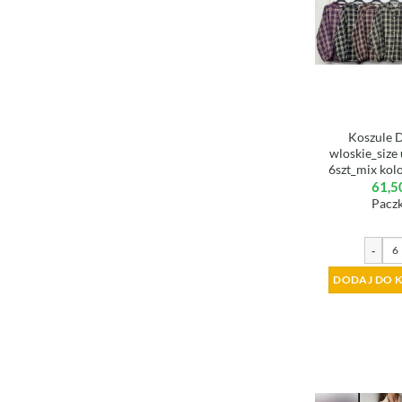
Koszule 
wloskie_size
6szt_mix kol
61,5
Paczk
-
DODAJ DO 