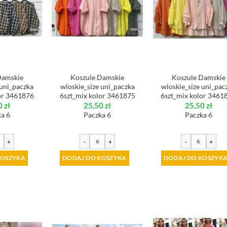
Damskie
Koszule Damskie
Koszule Damskie
 uni_paczka
wloskie_size uni_paczka
wloskie_size uni_pac
or 3461876
6szt_mix kolor 3461875
6szt_mix kolor 3461
0
zł
25,50
zł
25,50
zł
a 6
Paczka 6
Paczka 6
+
-
+
-
+
KOSZYKA
DODAJ DO KOSZYKA
DODAJ DO KOSZYK