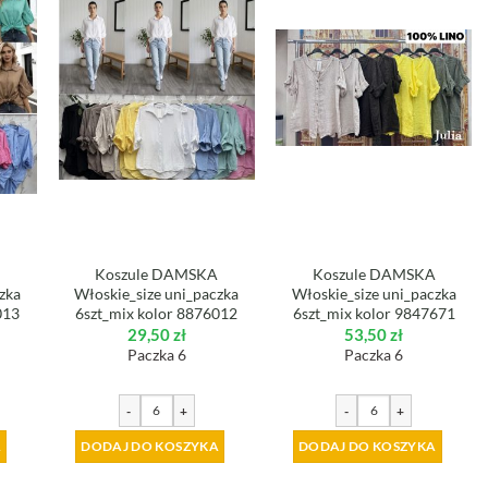
A
Koszule DAMSKA
Koszule DAMSKA
zka
Włoskie_size uni_paczka
Włoskie_size uni_paczka
013
6szt_mix kolor 8876012
6szt_mix kolor 9847671
29,50
zł
53,50
zł
Paczka 6
Paczka 6
-
+
-
+
A
DODAJ DO KOSZYKA
DODAJ DO KOSZYKA