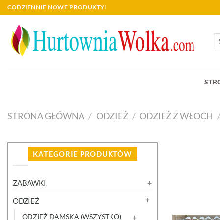
Skip
CODZIENNIE NOWE PRODUKTY!
to
content
Sz
STR
STRONA GŁÓWNA
/
ODZIEŻ
/
ODZIEŻ Z WŁOCH
KATEGORIE PRODUKTÓW
ZABAWKI
ODZIEŻ
ODZIEŻ DAMSKA (WSZYSTKO)