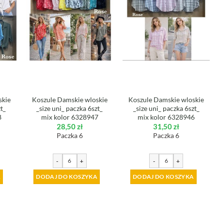
skie
Koszule Damskie wloskie
Koszule Damskie wloskie
zt_
_size uni_ paczka 6szt_
_size uni_ paczka 6szt_
8
mix kolor 6328947
mix kolor 6328946
28,50
zł
31,50
zł
Paczka 6
Paczka 6
-
+
-
+
A
DODAJ DO KOSZYKA
DODAJ DO KOSZYKA