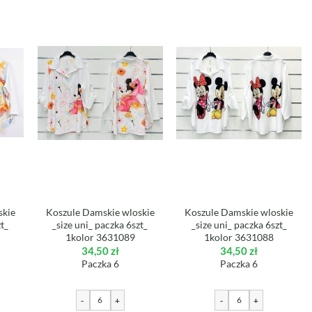
skie
Koszule Damskie wloskie
Koszule Damskie wloskie
zt_
_size uni_ paczka 6szt_
_size uni_ paczka 6szt_
1kolor 3631089
1kolor 3631088
34,50
zł
34,50
zł
Paczka 6
Paczka 6
-
+
-
+