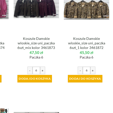
Koszule Damskie
Koszule Damskie
zka
wloskie_size uni_paczka
wloskie_size uni_paczka
874
6szt_mix kolor 3461873
6szt_1 kolor 3461872
47,50
zł
45,50
zł
Paczka 6
Paczka 6
-
+
-
+
A
DODAJ DO KOSZYKA
DODAJ DO KOSZYKA