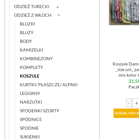
ODZIEŻ TURECKI
ODZIEŻ Z WŁOCH
BLUZKI
BLUZY
BODY
KAMIZELKI
KOMBINEZONY
Koszule Dams
KOMPLETY
_size uni_ p
mix kolor
KOSZULE
31,5
KURTKI/ PŁASZCZE/ ALPAKI
Paczk
LEGGINSY
NARZUTKI
-
SPODENKI SZORTY
DODAJ DO 
SPÓDNICE
SPODNIE
SUKIENKI