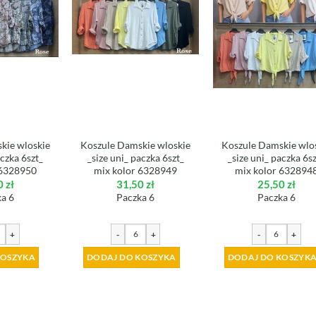
kie wloskie
Koszule Damskie wloskie
Koszule Damskie wlo
aczka 6szt_
_size uni_ paczka 6szt_
_size uni_ paczka 6s
 6328950
mix kolor 6328949
mix kolor 632894
0
zł
31,50
zł
25,50
zł
a 6
Paczka 6
Paczka 6
+
-
+
-
+
KOSZYKA
DODAJ DO KOSZYKA
DODAJ DO KOSZYK