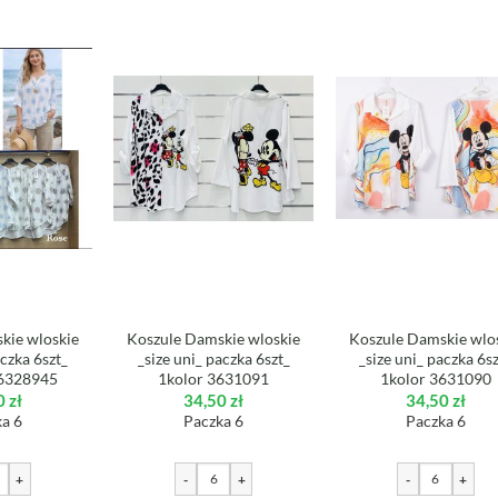
kie wloskie
Koszule Damskie wloskie
Koszule Damskie wlo
aczka 6szt_
_size uni_ paczka 6szt_
_size uni_ paczka 6s
 6328945
1kolor 3631091
1kolor 3631090
0
zł
34,50
zł
34,50
zł
a 6
Paczka 6
Paczka 6
+
-
+
-
+