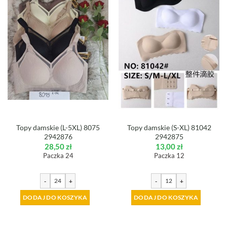
Topy damskie (L-5XL) 8075
Topy damskie (S-XL) 81042
2942876
2942875
28,50
zł
13,00
zł
Paczka 24
Paczka 12
-
+
-
+
DODAJ DO KOSZYKA
DODAJ DO KOSZYKA