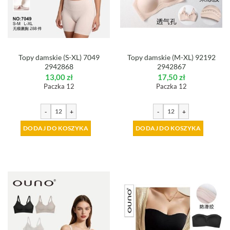
Topy damskie (S-XL) 7049
Topy damskie (M-XL) 92192
2942868
2942867
13,00
zł
17,50
zł
Paczka 12
Paczka 12
-
+
-
+
DODAJ DO KOSZYKA
DODAJ DO KOSZYKA