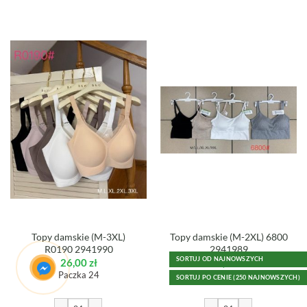
Topy damskie (M-3XL)
Topy damskie (M-2XL) 6800
R0190 2941990
2941989
SORTUJ OD NAJNOWSZYCH
26,00
zł
15,50
zł
Paczka 24
Paczka 24
SORTUJ PO CENIE (250 NAJNOWSZYCH)