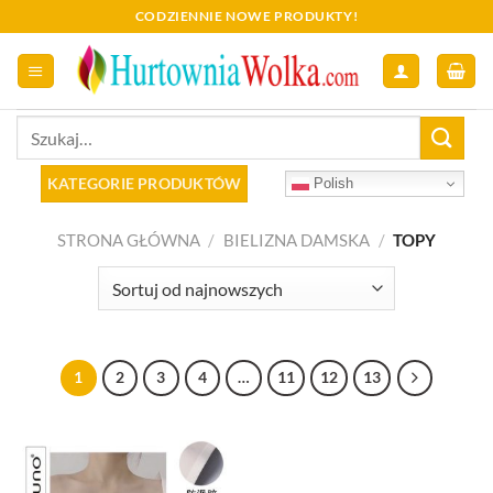
Skip
CODZIENNIE NOWE PRODUKTY!
to
content
Szukaj:
KATEGORIE PRODUKTÓW
Polish
STRONA GŁÓWNA
/
BIELIZNA DAMSKA
/
TOPY
1
2
3
4
…
11
12
13