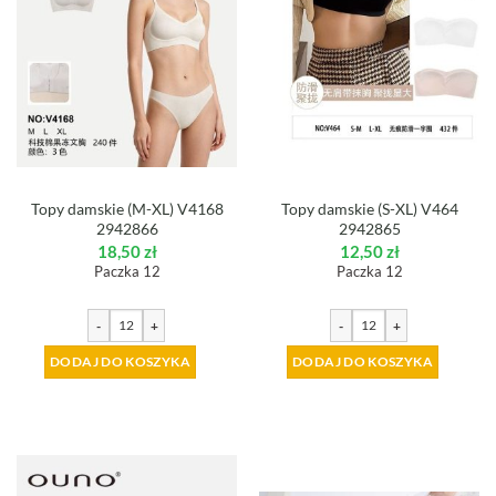
Topy damskie (M-XL) V4168
Topy damskie (S-XL) V464
2942866
2942865
18,50
zł
12,50
zł
Paczka 12
Paczka 12
-
+
-
+
DODAJ DO KOSZYKA
DODAJ DO KOSZYKA