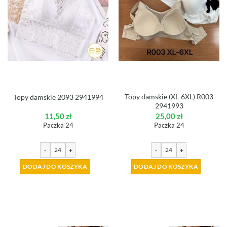
Topy damskie (XL-6XL) R003
Topy damskie 2093 2941994
2941993
11,50
zł
25,00
zł
Paczka 24
Paczka 24
-
+
-
+
DODAJ DO KOSZYKA
DODAJ DO KOSZYKA