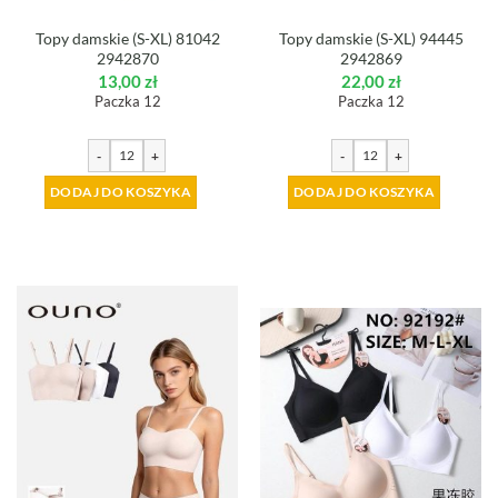
Topy damskie (S-XL) 81042
Topy damskie (S-XL) 94445
2942870
2942869
13,00
zł
22,00
zł
Paczka 12
Paczka 12
-
+
-
+
DODAJ DO KOSZYKA
DODAJ DO KOSZYKA