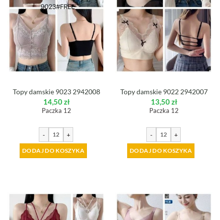
Topy damskie 9023 2942008
Topy damskie 9022 2942007
14,50
zł
13,50
zł
Paczka 12
Paczka 12
-
+
-
+
DODAJ DO KOSZYKA
DODAJ DO KOSZYKA