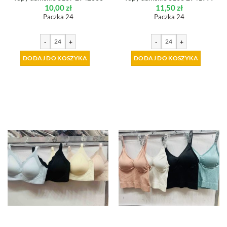
10,00
zł
11,50
zł
Paczka 24
Paczka 24
-
+
-
+
DODAJ DO KOSZYKA
DODAJ DO KOSZYKA