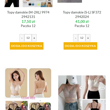
Topy damskie (M-2XL) 9974
Topy damskie (S-L) SF372
2942131
2942024
17,50
zł
41,00
zł
Paczka 12
Paczka 12
-
+
-
+
DODAJ DO KOSZYKA
DODAJ DO KOSZYKA