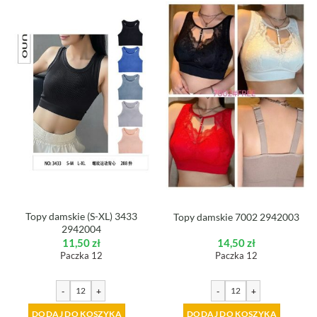
Topy damskie (S-XL) 3433
Topy damskie 7002 2942003
2942004
11,50
zł
14,50
zł
Paczka 12
Paczka 12
-
+
-
+
DODAJ DO KOSZYKA
DODAJ DO KOSZYKA