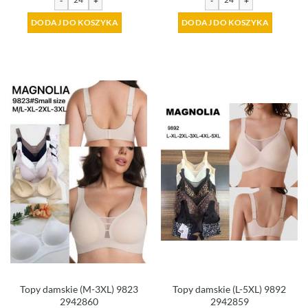
-
+
-
+
DODAJ DO KOSZYKA
DODAJ DO KOSZYKA
Topy damskie (M-3XL) 9823
Topy damskie (L-5XL) 9892
2942860
2942859