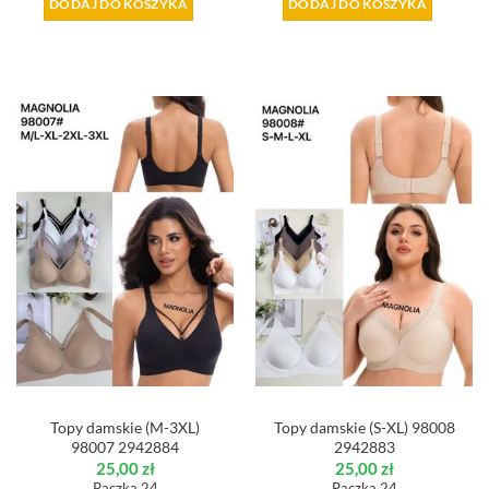
DODAJ DO KOSZYKA
DODAJ DO KOSZYKA
Topy damskie (M-3XL)
Topy damskie (S-XL) 98008
98007 2942884
2942883
25,00
zł
25,00
zł
Paczka 24
Paczka 24