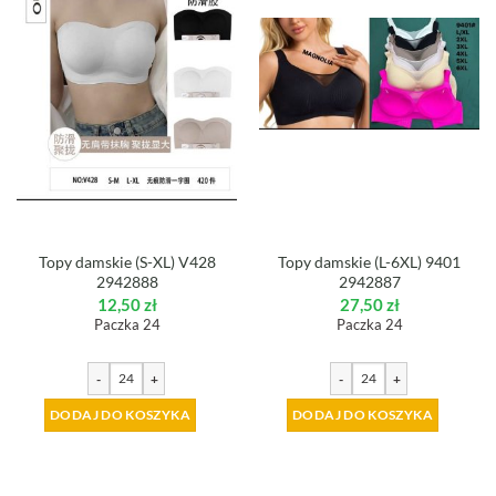
Topy damskie (S-XL) V428
Topy damskie (L-6XL) 9401
2942888
2942887
12,50
zł
27,50
zł
Paczka 24
Paczka 24
-
+
-
+
DODAJ DO KOSZYKA
DODAJ DO KOSZYKA