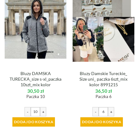
Bluzy DAMSKA
Bluzy Damskie Tureckie_
TURECKA_size s-xl_paczka
Size uni_ paczka 6szt_mix
10szt_mix kolor
kolor 8991215
30,50
zł
36,50
zł
Paczka 10
Paczka 6
-
+
-
+
DODAJ DO KOSZYKA
DODAJ DO KOSZYKA