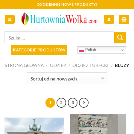
Skip
CODZIENNIE NOWE PRODUKTY!
to
content
Szukaj:
KATEGORIE PRODUKTÓW
Polish
STRONA GŁÓWNA
/
ODZIEŻ
/
ODZIEŻ TURECKI
/
BLUZY
1
2
3