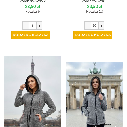
kolor 8932492
kolor 8932481
28,50
zł
23,50
zł
Paczka 6
Paczka 10
-
+
-
+
DODAJ DO KOSZYKA
DODAJ DO KOSZYKA