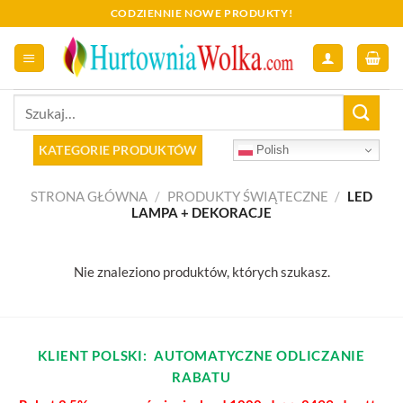
Skip
CODZIENNIE NOWE PRODUKTY!
to
content
Szukaj:
KATEGORIE PRODUKTÓW
Polish
STRONA GŁÓWNA
/
PRODUKTY ŚWIĄTECZNE
/
LED
LAMPA + DEKORACJE
Nie znaleziono produktów, których szukasz.
KLIENT POLSKI: AUTOMATYCZNE ODLICZANIE
RABATU