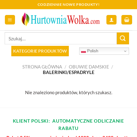
Skip
CODZIENNIE NOWE PRODUKTY!
to
content
Szukaj:
KATEGORIE PRODUKTÓW
Polish
STRONA GŁÓWNA
/
OBUWIE DAMSKIE
/
BALERINKI/ESPADRYLE
Nie znaleziono produktów, których szukasz.
KLIENT POLSKI: AUTOMATYCZNE ODLICZANIE
RABATU