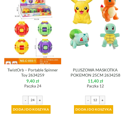
TwistOrb – Portable Spinner
PLUSZOWA MASKOTKA
Toy 2634259
POKEMON 25CM 2634258
9,40
zł
11,40
zł
Paczka 24
Paczka 12
-
+
-
+
DODAJ DO KOSZYKA
DODAJ DO KOSZYKA