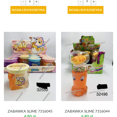
-
+
-
+
DODAJ DO KOSZYKA
DODAJ DO KOSZYKA
ZABAWKA SLIME 7316045
ZABAWKA SLIME 7316044
4,80
zł
6,80
zł