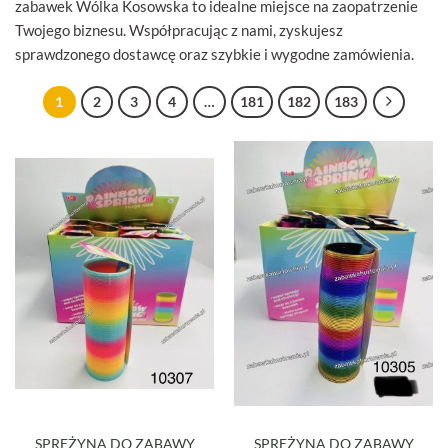
zabawek Wólka Kosowska to idealne miejsce na zaopatrzenie
Twojego biznesu. Współpracując z nami, zyskujesz
sprawdzonego dostawcę oraz szybkie i wygodne zamówienia.
1
2
3
4
…
181
182
183
SPRĘŻYNA DO ZABAWY
SPRĘŻYNA DO ZABAWY