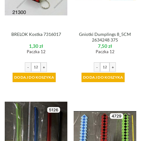
Gniotki Dumplings 8_5CM
BRELOK Kostka 7316017
2634248 375
1,30
zł
7,50
zł
Paczka 12
Paczka 12
-
+
-
+
DODAJ DO KOSZYKA
DODAJ DO KOSZYKA