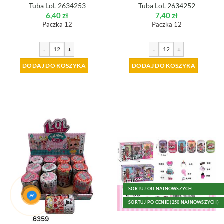
Tuba LoL 2634253
Tuba LoL 2634252
6,40
zł
7,40
zł
Paczka 12
Paczka 12
-
+
-
+
DODAJ DO KOSZYKA
DODAJ DO KOSZYKA
SORTUJ OD NAJNOWSZYCH
SORTUJ PO CENIE (250 NAJNOWSZYCH)