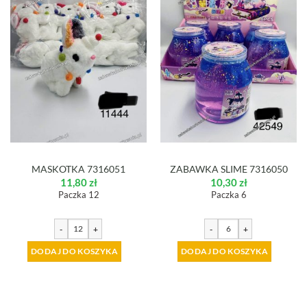
MASKOTKA 7316051
ZABAWKA SLIME 7316050
11,80
zł
10,30
zł
Paczka 12
Paczka 6
-
+
-
+
DODAJ DO KOSZYKA
DODAJ DO KOSZYKA