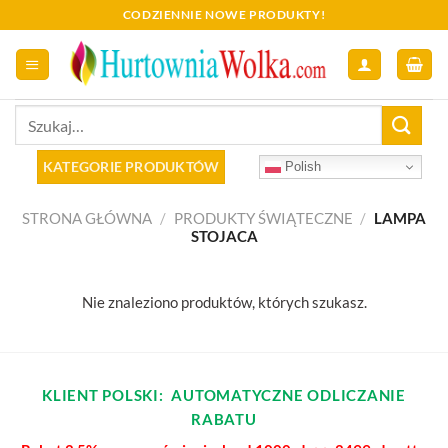
Skip
CODZIENNIE NOWE PRODUKTY!
to
content
Szukaj:
KATEGORIE PRODUKTÓW
Polish
STRONA GŁÓWNA
/
PRODUKTY ŚWIĄTECZNE
/
LAMPA
STOJACA
Nie znaleziono produktów, których szukasz.
KLIENT POLSKI: AUTOMATYCZNE ODLICZANIE
RABATU